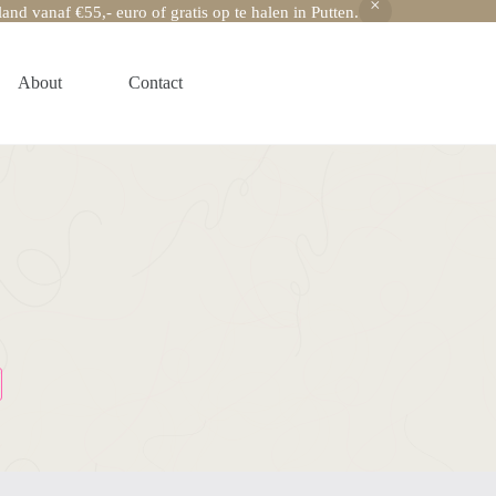
nd vanaf €55,- euro of gratis op te halen in Putten.
About
Contact