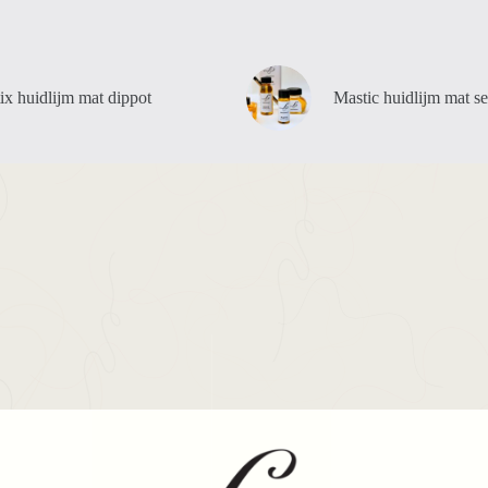
ix huidlijm mat dippot
Mastic huidlijm mat set