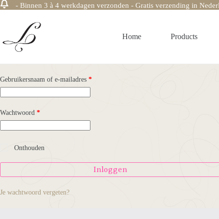
- Binnen 3 à 4 werkdagen verzonden - Gratis verzending in Nederla
Ga
naar
de
Home
Products
inhoud
Vereist
Gebruikersnaam of e-mailadres
*
Vereist
Wachtwoord
*
Onthouden
Inloggen
Je wachtwoord vergeten?